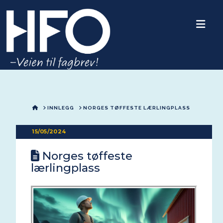
Nav
HOME
INNLEGG
NORGES TØFFESTE LÆRLINGPLASS
15/05/2024
Norges tøffeste
lærlingplass