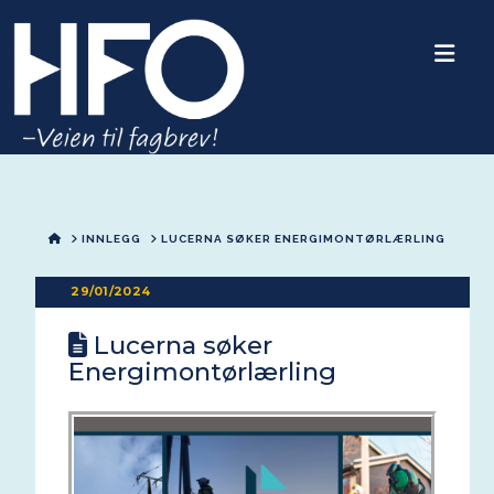
Nav
HOME
INNLEGG
LUCERNA SØKER ENERGIMONTØRLÆRLING
29/01/2024
Lucerna søker
Energimontørlærling