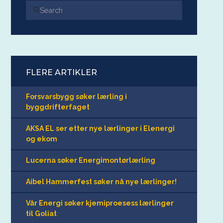
Search
FLERE ARTIKLER
Forsvarsbygg søker lærling i
byggdrifterfaget
AKSA EL ser etter nye lærlinger i Elenergi
og ekom
Lucerna søker Energimontørlærling
Aibel Hammerfest søker nå nye lærlinger!
Vår Energi søker kjemiproesess lærlinger
til Goliat