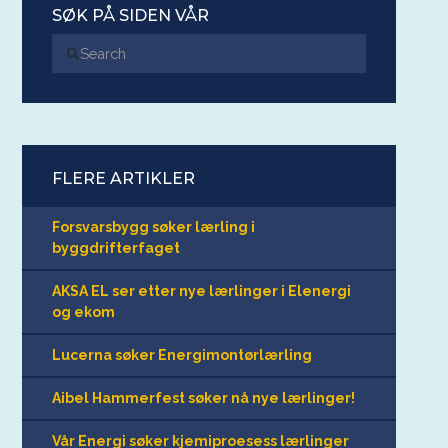
SØK PÅ SIDEN VÅR
Search
FLERE ARTIKLER
Forsvarsbygg søker lærling i
byggdrifterfaget
AKSA EL ser etter nye lærlinger i Elenergi
og ekom
Lucerna søker Energimontørlærling
Aibel Hammerfest søker nå nye lærlinger!
Vår Energi søker kjemiproesess lærlinger