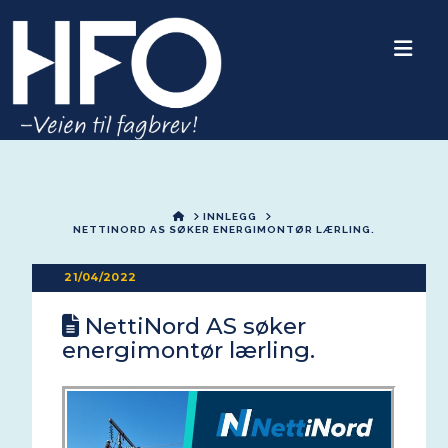
Nav
HOME
INNLEGG
NETTINORD AS SØKER ENERGIMONTØR LÆRLING.
21/04/2022
NettiNord AS søker
energimontør lærling.