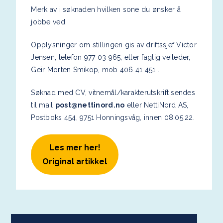
Merk av i søknaden hvilken sone du ønsker å
jobbe ved.
Opplysninger om stillingen gis av driftssjef Victor
Jensen, telefon 977 03 965, eller faglig veileder,
Geir Morten Smikop, mob 406 41 451 .
Søknad med CV, vitnemål/karakterutskrift sendes
til mail
post@nettinord.no
eller NettiNord AS,
Postboks 454, 9751 Honningsvåg, innen 08.05.22.
Les mer her!
Original artikkel